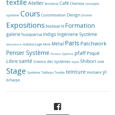
textile
Atelier
Café
Chemise
Broderie
concepts
Cours
Design
Customisation
système
Drome
Expositions
Formation
festival
Fil
galerie
Indigo
Ingénierie Système
husqvarna
Paris
Patchwork
Métal
matelassage
Mola
laboratoire
Penser Système
pfaff
Piqué
Penseur Système
santé
Libre
Shibori
Science des Systèmes
soie
sepsis
Stage
teinture
yi
Vestiaire
Système
Tableau Textile
écharpe
Facebook