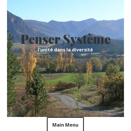
Skip
to
content
Penser Système
l'unité dans la diversité
Main Menu