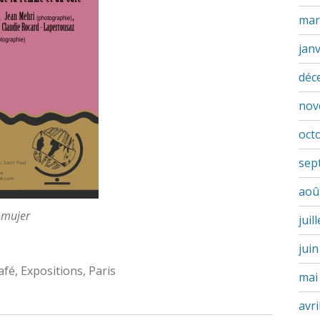
mar
jan
déc
nov
oct
sep
aoû
-mujer
juil
jui
ags:
afé
,
Expositions
,
Paris
mai
avri