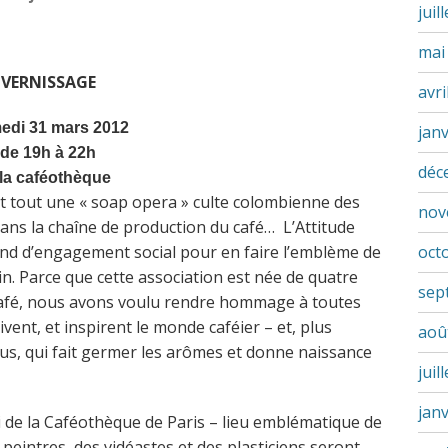
juil
mai
VERNISSAGE
avri
edi 31 mars 2012
jan
de 19h à 22h
déc
 la caféothèque
ant tout une « soap opera » culte colombienne des
nov
ans la chaîne de production du café… L’Attitude
fond d’engagement social pour en faire l’emblème de
oct
n. Parce que cette association est née de quatre
sep
café, nous avons voulu rendre hommage à toutes
boivent, et inspirent le monde caféier – et, plus
aoû
ous, qui fait germer les arômes et donne naissance
juil
jan
 de la Caféothèque de Paris – lieu emblématique de
peintres, des vidéastes et des plasticiens seront