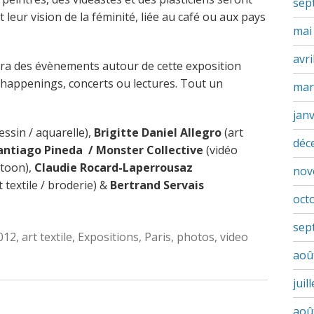
sep
leur vision de la féminité, liée au café ou aux pays
mai
avri
era des évènements autour de cette exposition
, happenings, concerts ou lectures. Tout un
mar
jan
essin / aquarelle),
Brigitte Daniel Allegro
(art
déc
antiago Pineda / Monster Collective
(vidéo
rtoon),
Claudie Rocard-Laperrousaz
nov
t textile / broderie) &
Bertrand Servais
oct
sep
ags:
012
,
art textile
,
Expositions
,
Paris
,
photos
,
video
aoû
juil
aoû