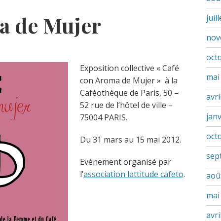
a de Mujer
juil
nov
oct
Exposition collective « Café
mai
con Aroma de Mujer » à la
Caféothèque de Paris, 50 –
avri
52 rue de l’hôtel de ville –
jan
75004 PARIS.
oct
Du 31 mars au 15 mai 2012.
sep
Evénement organisé par
l’
association lattitude cafeto
.
aoû
mai
avri