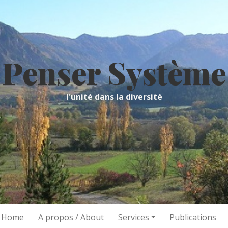
Penser Système
l'unité dans la diversité
/ Home
A propos / About
Services
Publications