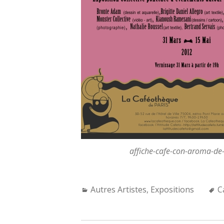
affiche-cafe-con-aroma-de
Categories:
T
Autres Artistes
,
Expositions
C