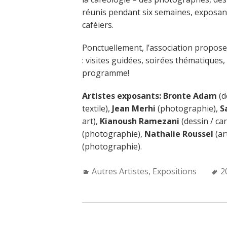
réunis pendant six semaines, exposant 
caféiers.
Ponctuellement, l’association propos
: visites guidées, soirées thématiques
programme!
Artistes exposants:
Bronte Adam
(d
textile),
Jean Merhi
(photographie),
S
art),
Kianoush Ramezani
(dessin / ca
(photographie),
Nathalie Roussel
(ar
(photographie).
Categories:
T
Autres Artistes
,
Expositions
2