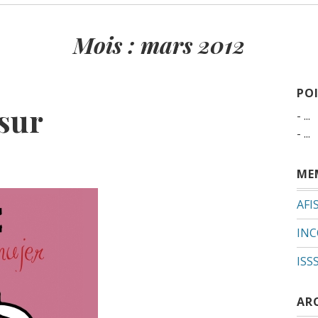
Mois :
mars 2012
PO
 sur
- ...
- ...
ME
AFI
INC
ISS
AR