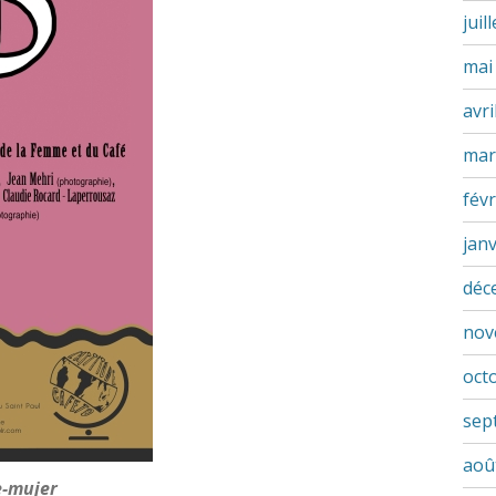
juil
mai
avri
mar
févr
jan
déc
nov
oct
sep
aoû
e-mujer