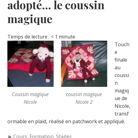
adopté… le coussin
magique
Temps de lecture :
< 1
minute
Touch
e
finale
au
coussi
n
magiq
Coussin magique
coussin magique
ue de
Nicole
Nicole 2
Nicole,
transf
ormable en plaid, réalisé en patchwork et appliqué.
Categories:
Cours
,
Formation
,
Stages