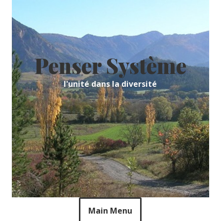
Skip
to
content
Penser Système
l'unité dans la diversité
Main Menu