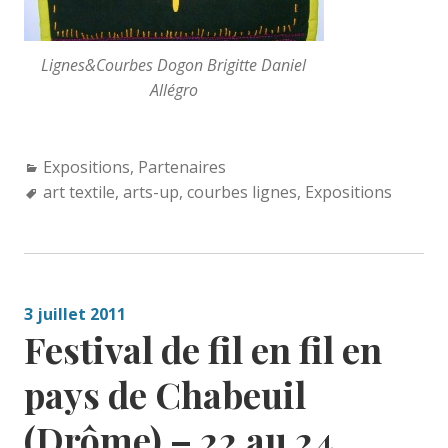
Lignes&Courbes Dogon Brigitte Daniel
Allégro
Categories:
Expositions
,
Partenaires
Tags:
art textile
,
arts-up
,
courbes lignes
,
Expositions
3 juillet 2011
Festival de fil en fil en
pays de Chabeuil
(Drôme) – 22 au 24