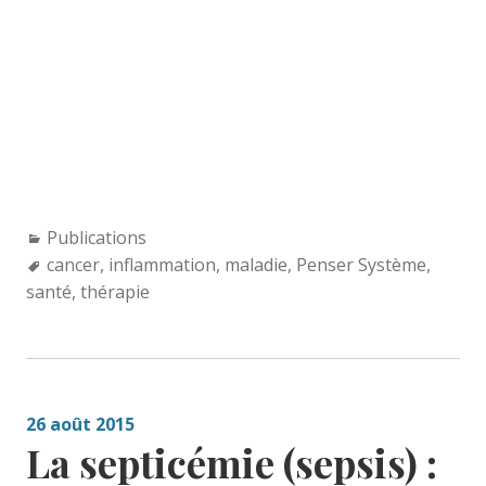
Categories:
Publications
Tags:
cancer
,
inflammation
,
maladie
,
Penser Système
,
santé
,
thérapie
26 août 2015
La septicémie (sepsis) :