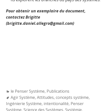
Pour obtenir un exemplaire du document,
contactez Brigitte
(brigitte.daniel.allegro@gmail.com)
Categories:
le Penser Système
,
Publications
Tags:
Agir Système
,
Attitudes
,
concepts système
,
Ingénierie Système
,
intentionalité
,
Penser
Système
,
Science des Systèmes
,
Systémie
,