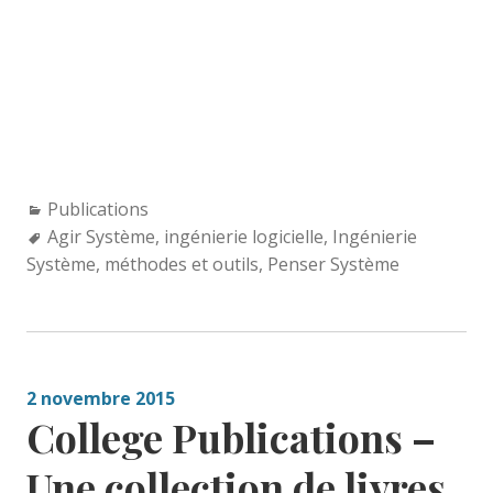
Categories:
Publications
Tags:
Agir Système
,
ingénierie logicielle
,
Ingénierie
Système
,
méthodes et outils
,
Penser Système
2 novembre 2015
College Publications –
Une collection de livres