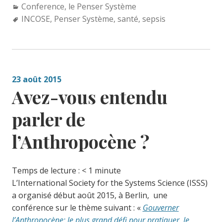
Categories:
Conference
,
le Penser Système
Tags:
INCOSE
,
Penser Système
,
santé
,
sepsis
23 août 2015
Avez-vous entendu
parler de
l’Anthropocène ?
Temps de lecture :
< 1
minute
L’International Society for the Systems Science (ISSS)
a organisé début août 2015, à Berlin, une
conférence sur le thème suivant : «
Gouverner
l’Anthropocène: le plus grand défi pour pratiquer le