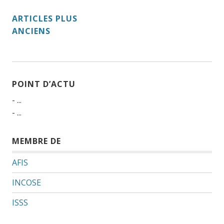
NAVIGATION
ARTICLES PLUS
ANCIENS
DES
ARTICLES
POINT D’ACTU
- ...
- ...
MEMBRE DE
AFIS
INCOSE
ISSS