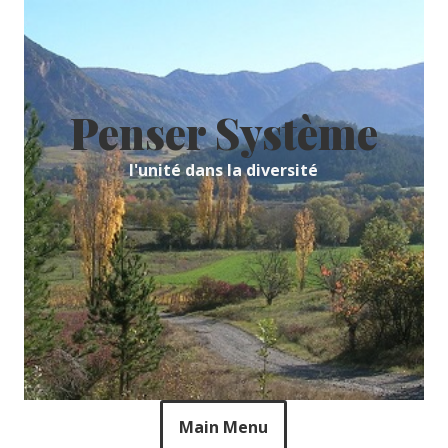
Skip
to
content
Penser Système
l'unité dans la diversité
Main Menu