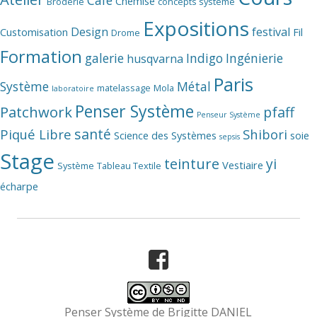
Café
Chemise
Broderie
concepts système
Expositions
Design
festival
Customisation
Fil
Drome
Formation
galerie
Indigo
Ingénierie
husqvarna
Paris
Système
Métal
matelassage
Mola
laboratoire
Penser Système
Patchwork
pfaff
Penseur Système
santé
Piqué Libre
Shibori
Science des Systèmes
soie
sepsis
Stage
teinture
yi
Vestiaire
Système
Tableau Textile
écharpe
Facebook
Penser Système
de
Brigitte DANIEL