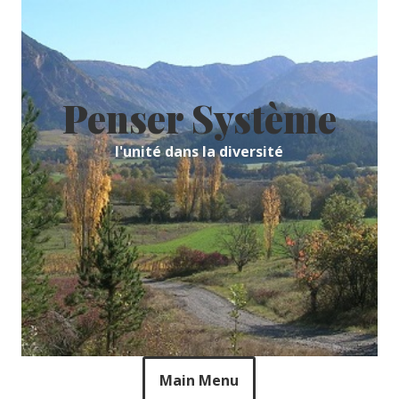
Skip
to
content
Penser Système
l'unité dans la diversité
Main Menu