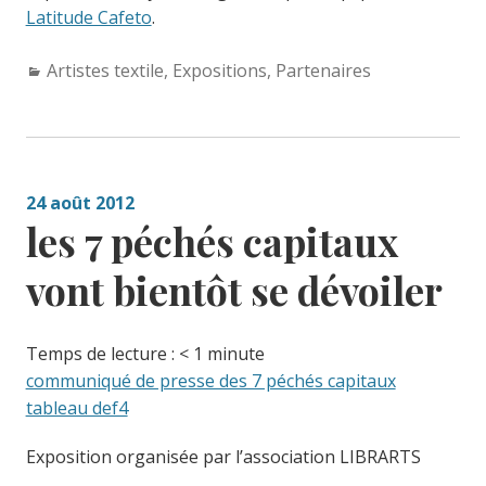
Latitude Cafeto
.
Categories:
Artistes textile
,
Expositions
,
Partenaires
24 août 2012
les 7 péchés capitaux
vont bientôt se dévoiler
Temps de lecture :
< 1
minute
communiqué de presse des 7 péchés capitaux
tableau def4
Exposition organisée par l’association LIBRARTS