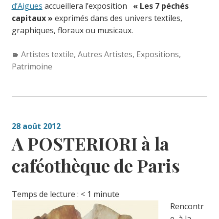
d’Aigues
accueillera l’exposition
« Les 7 péchés
capitaux »
exprimés dans des univers textiles,
graphiques, floraux ou musicaux.
Categories:
Artistes textile
,
Autres Artistes
,
Expositions
,
Patrimoine
28 août 2012
A POSTERIORI à la
caféothèque de Paris
Temps de lecture :
< 1
minute
Rencontr
e, à la