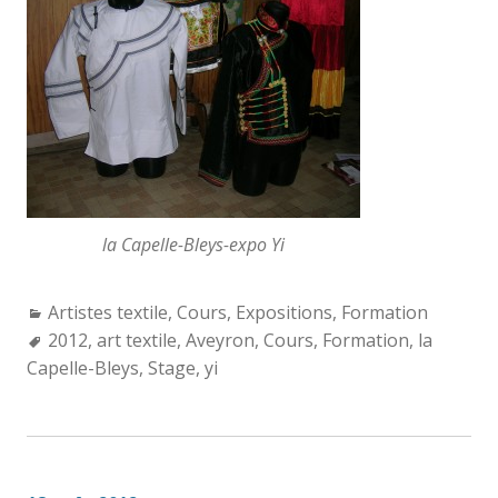
la Capelle-Bleys-expo Yi
Categories:
Artistes textile
,
Cours
,
Expositions
,
Formation
Tags:
2012
,
art textile
,
Aveyron
,
Cours
,
Formation
,
la
Capelle-Bleys
,
Stage
,
yi