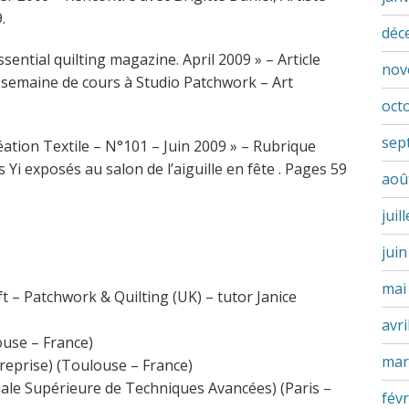
.
déc
ential quilting magazine. April 2009 » – Article
nov
 semaine de cours à Studio Patchwork – Art
oct
sep
ation Textile – N°101 – Juin 2009 » – Rubrique
Yi exposés au salon de l’aiguille en fête . Pages 59
aoû
juil
jui
mai
ft – Patchwork & Quilting (UK) – tutor Janice
avri
ouse – France)
mar
treprise) (Toulouse – France)
ale Supérieure de Techniques Avancées) (Paris –
févr