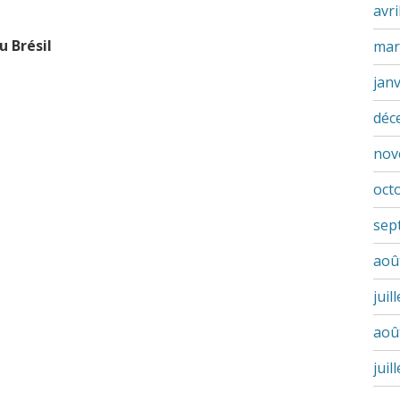
avri
u Brésil
mar
jan
déc
nov
oct
sep
aoû
juil
aoû
juil