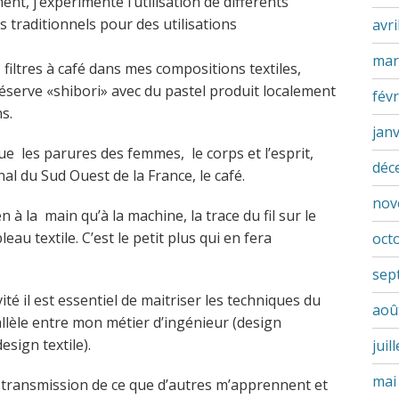
, j’expérimente l’utilisation de différents
 traditionnels pour des utilisations
avri
mar
s filtres à café dans mes compositions textiles,
éserve «shibori» avec du pastel produit localement
févr
s.
jan
e les parures des femmes, le corps et l’esprit,
déc
al du Sud Ouest de la France, le café.
nov
à la main qu’à la machine, la trace du fil sur le
u textile. C’est le petit plus qui en fera
oct
sep
ité il est essentiel de maitriser les techniques du
aoû
allèle entre mon métier d’ingénieur (design
esign textile).
juil
mai
a transmission de ce que d’autres m’apprennent et