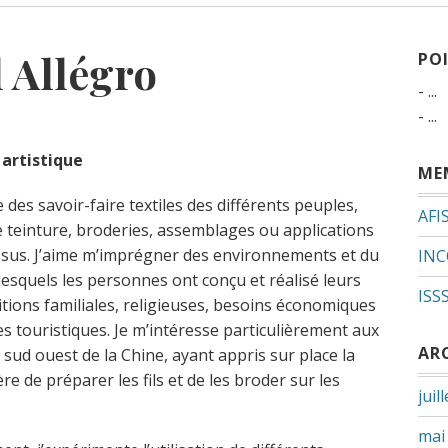
l Allégro
PO
- ...
- ...
artistique
ME
e des savoir-faire textiles des différents peuples,
AFI
de teinture, broderies, assemblages ou applications
issus. J’aime m’imprégner des environnements et du
INC
lesquels les personnes ont conçu et réalisé leurs
ISS
itions familiales, religieuses, besoins économiques
s touristiques. Je m’intéresse particulièrement aux
AR
 sud ouest de la Chine, ayant appris sur place la
ère de préparer les fils et de les broder sur les
juil
mai