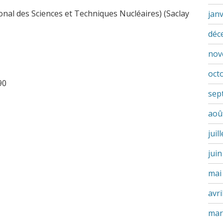
onal des Sciences et Techniques Nucléaires) (Saclay
jan
déc
nov
oct
90
sep
aoû
juil
jui
mai
avri
mar