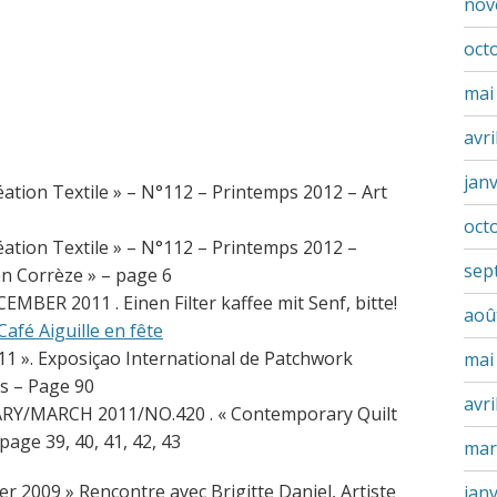
nov
oct
mai
avri
jan
ation Textile » – N°112 – Printemps 2012 – Art
oct
ation Textile » – N°112 – Printemps 2012 –
sep
 en Corrèze » – page 6
EMBER 2011 . Einen Filter kaffee mit Senf, bitte!
aoû
afé Aiguille en fête
1 ». Exposiçao International de Patchwork
mai
s – Page 90
avri
UARY/MARCH 2011/NO.420 . « Contemporary Quilt
page 39, 40, 41, 42, 43
mar
er 2009 » Rencontre avec Brigitte Daniel, Artiste
jan