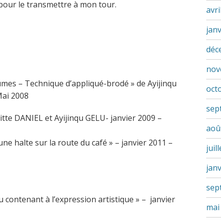
our le transmettre à mon tour.
avri
jan
déc
nov
tumes – Technique d’appliqué-brodé » de Ayijinqu
oct
Mai 2008
sep
gitte DANIEL et Ayijinqu GELU- janvier 2009 –
aoû
une halte sur la route du café » – janvier 2011 –
juil
jan
sep
u contenant à l’expression artistique » – janvier
mai