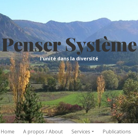
Penser Système
l'unité dans la diversité
/ Home
A propos / About
Services
Publications