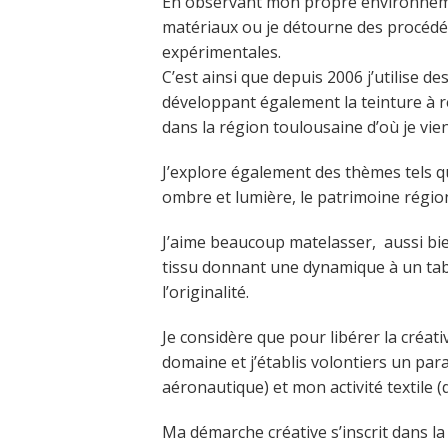
En observant mon propre environnement
matériaux ou je détourne des procédés
expérimentales.
C’est ainsi que depuis 2006 j’utilise de
développant également la teinture à r
dans la région toulousaine d’où je vien
J’explore également des thèmes tels qu
ombre et lumière, le patrimoine région
J’aime beaucoup matelasser, aussi bien 
tissu donnant une dynamique à un tablea
l’originalité.
Je considère que pour libérer la créativ
domaine et j’établis volontiers un par
aéronautique) et mon activité textile (d
Ma démarche créative s’inscrit dans l