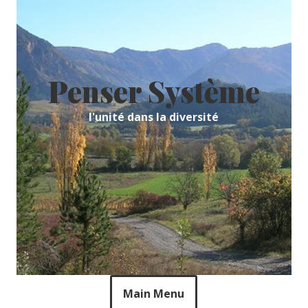
Skip
to
content
Penser Système
l'unité dans la diversité
Main Menu