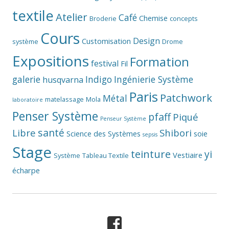
textile
Atelier
Café
Chemise
Broderie
concepts
Cours
Design
Customisation
système
Drome
Expositions
Formation
festival
Fil
galerie
Indigo
Ingénierie Système
husqvarna
Paris
Patchwork
Métal
matelassage
Mola
laboratoire
Penser Système
pfaff
Piqué
Penseur Système
santé
Libre
Shibori
Science des Systèmes
soie
sepsis
Stage
teinture
yi
Vestiaire
Système
Tableau Textile
écharpe
Facebook