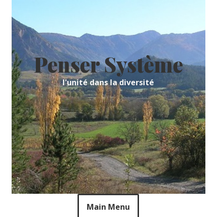
Skip
to
content
Penser Système
l'unité dans la diversité
Main Menu