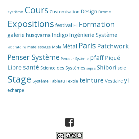
Cours
Design
Customisation
système
Drome
Expositions
Formation
festival
Fil
galerie
Indigo
Ingénierie Système
husqvarna
Paris
Patchwork
Métal
matelassage
Mola
laboratoire
Penser Système
pfaff
Piqué
Penseur Système
santé
Libre
Shibori
Science des Systèmes
soie
sepsis
Stage
teinture
yi
Vestiaire
Système
Tableau Textile
écharpe
Facebook