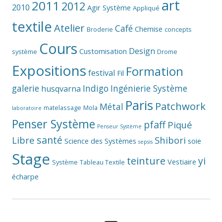
art
2011
2012
2010
Agir Système
Appliqué
textile
Atelier
Café
Chemise
Broderie
concepts
Cours
Design
Customisation
système
Drome
Expositions
Formation
festival
Fil
galerie
Indigo
Ingénierie Système
husqvarna
Paris
Patchwork
Métal
matelassage
Mola
laboratoire
Penser Système
pfaff
Piqué
Penseur Système
santé
Libre
Shibori
Science des Systèmes
soie
sepsis
Stage
teinture
yi
Vestiaire
Système
Tableau Textile
écharpe