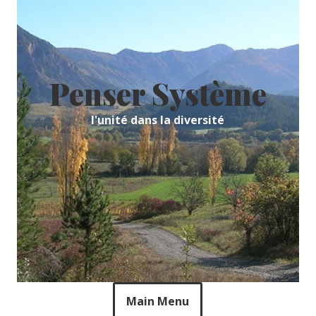
Skip
to
content
Penser Système
l'unité dans la diversité
Main Menu