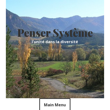
Skip
to
content
Penser Système
l'unité dans la diversité
Main Menu