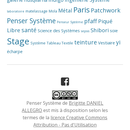
husqvarna
Paris
Patchwork
Métal
matelassage
Mola
laboratoire
Penser Système
pfaff
Piqué
Penseur Système
santé
Libre
Shibori
Science des Systèmes
soie
sepsis
Stage
teinture
yi
Vestiaire
Système
Tableau Textile
écharpe
Facebook
Penser Système
de
Brigitte DANIEL
ALLEGRO
est mis à disposition selon les
termes de la
licence Creative Commons
Attribution - Pas d'Utilisation