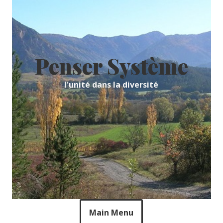
Skip
to
content
Penser Système
l'unité dans la diversité
Main Menu