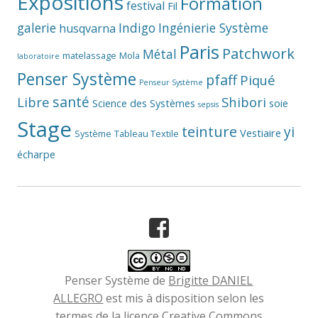
Expositions
Formation
festival
Fil
galerie
Indigo
Ingénierie Système
husqvarna
Paris
Patchwork
Métal
matelassage
Mola
laboratoire
Penser Système
pfaff
Piqué
Penseur Système
santé
Libre
Shibori
Science des Systèmes
soie
sepsis
Stage
teinture
yi
Vestiaire
Système
Tableau Textile
écharpe
Facebook
Penser Système
de
Brigitte DANIEL
ALLEGRO
est mis à disposition selon les
termes de la
licence Creative Commons