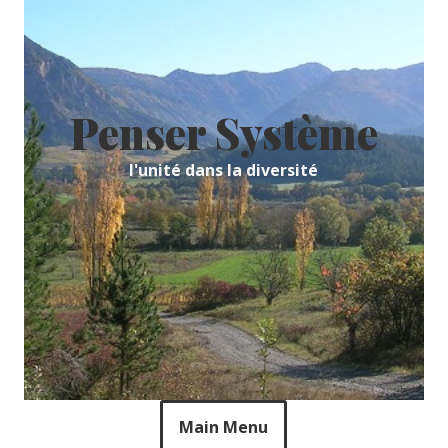
Skip
to
content
Penser Système
l'unité dans la diversité
Main Menu