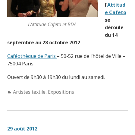
l’
Attitud
e Cafeto
se
l'Attitude Cafeto et BDA
déroule
du 14
septembre au 28 octobre 2012
Caféothèque de Paris
– 50-52 rue de l’hôtel de Ville –
75004 Paris
Ouvert de 9h30 à 19h30 du lundi au samedi.
Categories:
Artistes textile
,
Expositions
29 août 2012