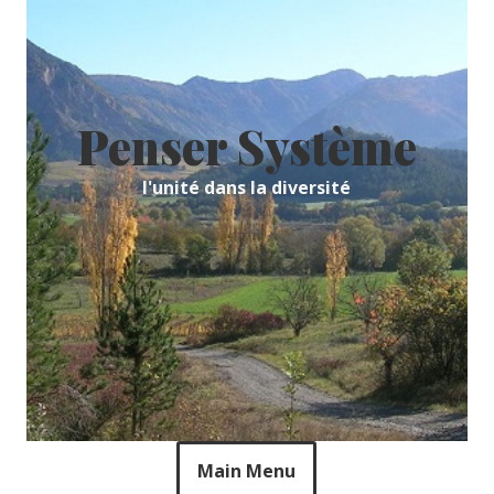
Skip
to
content
Penser Système
l'unité dans la diversité
Main Menu