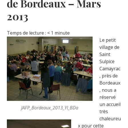
de Bordeaux – Mars
2013
Temps de lecture :
< 1
minute
Le petit
village de
Saint
Sulpice
Camayrac
, près de
Bordeaux
, nous a
réservé
un accueil
JAFP_Bordeaux_2013_YI_BDa
très
chaleureu
x pour cette