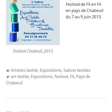
Festival de Fil en Fil
en pays de Chabeuil
du 7 au 9 juin 2013.
Festival Chabeuil_2013
Categories:
Artistes textile
,
Expositions
,
Salons textiles
Tags:
art textile
,
Expositions
,
festival
,
Fil
,
Pays de
Chabeuil