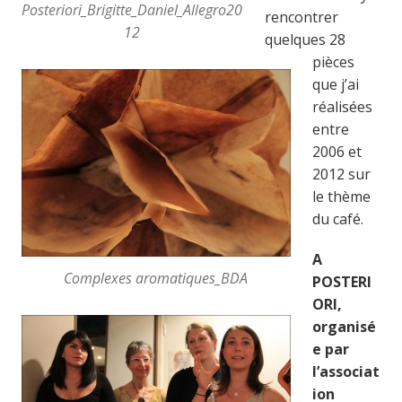
Posteriori_Brigitte_Daniel_Allegro20
rencontrer
12
quelques 28
pièces
que j’ai
réalisées
entre
2006 et
2012
sur
le thème
du café.
A
Complexes aromatiques_BDA
POSTERI
ORI,
organisé
e par
l’associat
ion