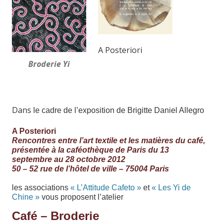
A Posteriori
Broderie Yi
Dans
le
cadre
de
l
’
exposition
de
Brigitte
Daniel
Allegro
A
Posteriori
Rencontres
entre
l
’
art
textile
et
les
matières
du
café,
présentée à la caféothèque de Paris du 13
septembre au 28 octobre 2012
50 – 52 rue de l’hôtel de ville – 75004 Paris
les
associations
« L
’
Attitude
Cafeto
»
et
« Les
Yi
de
Chine
»
vous
proposent
l
’
atelier
Café
–
Broderie