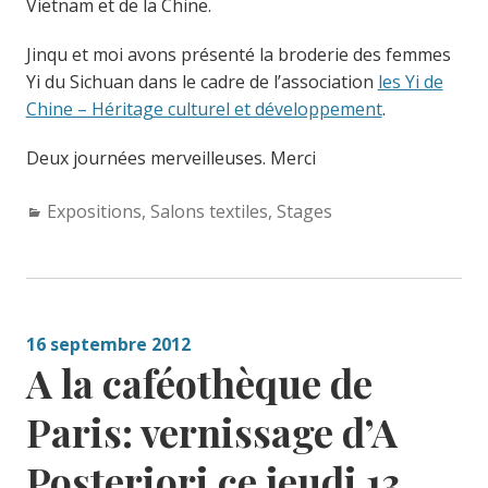
Vietnam et de la Chine.
Jinqu et moi avons présenté la broderie des femmes
Yi du Sichuan dans le cadre de l’association
les Yi de
Chine – Héritage culturel et développement
.
Deux journées merveilleuses. Merci
Categories:
Expositions
,
Salons textiles
,
Stages
16 septembre 2012
A la caféothèque de
Paris: vernissage d’A
Posteriori ce jeudi 13