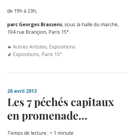
de 19h à 23h,
parc Georges Brassens
, sous la halle du marché,
104 rue Brançion, Paris 15°.
Categories:
Autres Artistes
,
Expositions
Tags:
Expositions
,
Paris 15°
26 avril 2013
Les 7 péchés capitaux
en promenade…
Temps de lecture :
< 1
minute