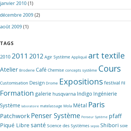
janvier 2010
(1)
décembre 2009
(2)
août 2009
(1)
TAGS
art textile
2011
2012
2010
Agir Système
Appliqué
Cours
Atelier
Café
Chemise
Broderie
concepts système
Expositions
Design
festival
Customisation
Fil
Drome
Formation
galerie
Indigo
Ingénierie
husqvarna
Paris
Système
Métal
matelassage
Mola
laboratoire
Penser Système
Patchwork
pfaff
Penseur Système
santé
Piqué Libre
Shibori
Science des Systèmes
soie
sepsis