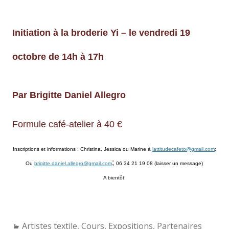
Initiation
à
la
broderie
Yi – le vendredi 19
octobre de 14h à 17h
Par
Brigitte
Daniel
Allegro
Formule café-atelier à 40 €
Inscriptions
et
informations :
Christina,
Jessica
ou
Marine
à
lattitudecafeto@gmail.com
;
;
Ou
brigitte.daniel.allegro@gmail.com
06
34
21
19
0
8
(laisser
un
message)
A bientôt!
Categories:
Artistes textile
,
Cours
,
Expositions
,
Partenaires