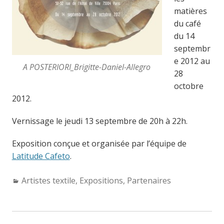
matières
du café
du 14
septembr
e 2012 au
A POSTERIORI_Brigitte-Daniel-Allegro
28
octobre
2012.
Vernissage le jeudi 13 septembre de 20h à 22h.
Exposition conçue et organisée par l’équipe de
Latitude Cafeto
.
Categories:
Artistes textile
,
Expositions
,
Partenaires