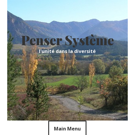
Skip
to
content
Penser Système
l'unité dans la diversité
Main Menu