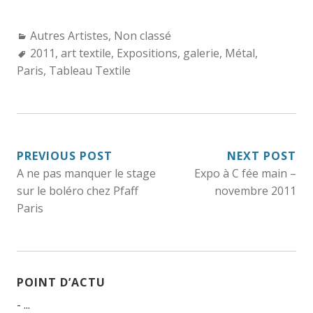
Categories:
Autres Artistes
,
Non classé
Tags:
2011
,
art textile
,
Expositions
,
galerie
,
Métal
,
Paris
,
Tableau Textile
NAVIGATION
PREVIOUS POST
NEXT POST
A ne pas manquer le stage
Expo à C fée main –
DE
sur le boléro chez Pfaff
novembre 2011
L’ARTICLE
Paris
POINT D’ACTU
- ...