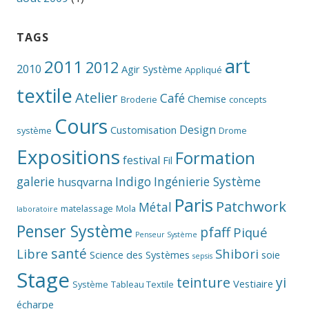
TAGS
art
2011
2012
2010
Agir Système
Appliqué
textile
Atelier
Café
Chemise
Broderie
concepts
Cours
Design
Customisation
système
Drome
Expositions
Formation
festival
Fil
galerie
Indigo
Ingénierie Système
husqvarna
Paris
Patchwork
Métal
matelassage
Mola
laboratoire
Penser Système
pfaff
Piqué
Penseur Système
santé
Libre
Shibori
Science des Systèmes
soie
sepsis
Stage
teinture
yi
Vestiaire
Système
Tableau Textile
écharpe