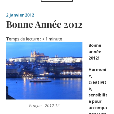
2 janvier 2012
Bonne Année 2012
Temps de lecture :
< 1
minute
Bonne
année
2012!
Harmoni
e,
créativit
é,
sensibilit
é pour
Prague - 2012.12
accompa