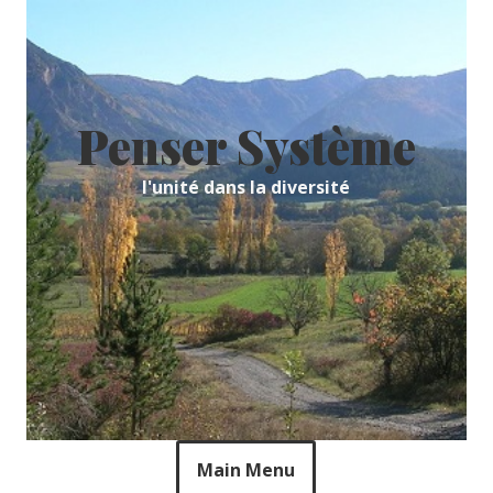
Skip
to
content
Penser Système
l'unité dans la diversité
Main Menu