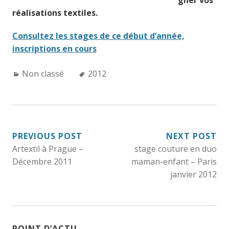
gner vos
réalisations textiles.
Consultez les stages de ce début d’année,
inscriptions en cours
Categories:
Tags:
Non classé
2012
NAVIGATION
PREVIOUS POST
NEXT POST
Artextil à Prague –
stage couture en duo
DE
Décembre 2011
maman-enfant – Paris
L’ARTICLE
janvier 2012
POINT D’ACTU