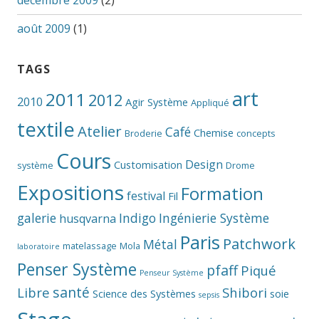
décembre 2009
(2)
août 2009
(1)
TAGS
art
2011
2012
2010
Agir Système
Appliqué
textile
Atelier
Café
Chemise
Broderie
concepts
Cours
Design
Customisation
système
Drome
Expositions
Formation
festival
Fil
galerie
Indigo
Ingénierie Système
husqvarna
Paris
Patchwork
Métal
matelassage
Mola
laboratoire
Penser Système
pfaff
Piqué
Penseur Système
santé
Libre
Shibori
Science des Systèmes
soie
sepsis