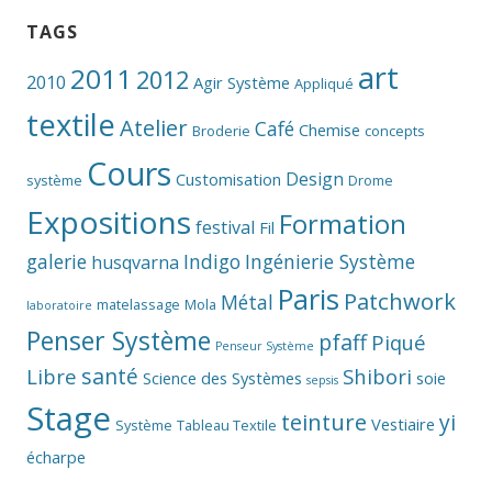
TAGS
art
2011
2012
2010
Agir Système
Appliqué
textile
Atelier
Café
Chemise
Broderie
concepts
Cours
Design
Customisation
système
Drome
Expositions
Formation
festival
Fil
galerie
Indigo
Ingénierie Système
husqvarna
Paris
Patchwork
Métal
matelassage
Mola
laboratoire
Penser Système
pfaff
Piqué
Penseur Système
santé
Libre
Shibori
Science des Systèmes
soie
sepsis
Stage
teinture
yi
Vestiaire
Système
Tableau Textile
écharpe