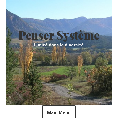
Skip
to
content
Penser Système
l'unité dans la diversité
Main Menu