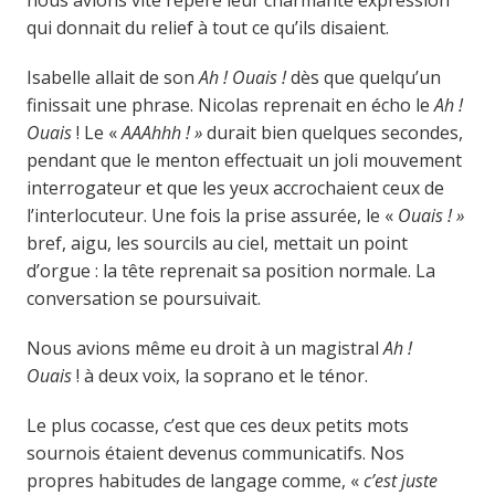
nous avions vite repéré leur charmante expression
qui donnait du relief à tout ce qu’ils disaient.
Isabelle allait de son
Ah ! Ouais !
dès que quelqu’un
finissait une phrase. Nicolas reprenait en écho le
Ah !
Ouais
! Le «
AAAhhh ! »
durait bien quelques secondes,
pendant que le menton effectuait un joli mouvement
interrogateur et que les yeux accrochaient ceux de
l’interlocuteur. Une fois la prise assurée, le «
Ouais ! »
bref, aigu, les sourcils au ciel, mettait un point
d’orgue : la tête reprenait sa position normale. La
conversation se poursuivait.
Nous avions même eu droit à un magistral
Ah !
Ouais
! à deux voix, la soprano et le ténor.
Le plus cocasse, c’est que ces deux petits mots
sournois étaient devenus communicatifs. Nos
propres habitudes de langage comme, «
c’est juste