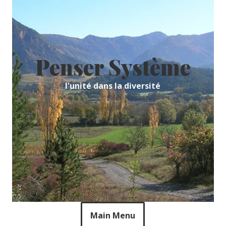
Skip
to
content
Penser Système
l'unité dans la diversité
Main Menu