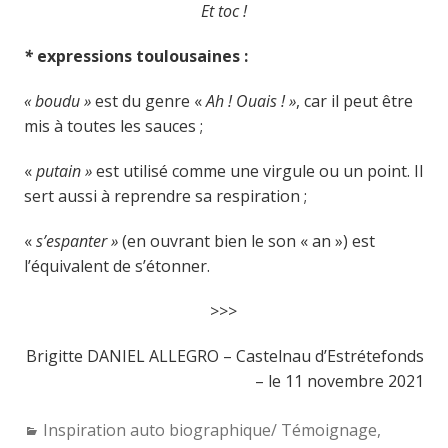
Et toc !
*
expressions toulousaines :
« b
oudu »
est du genre «
Ah ! Ouais ! »
, car il peut être
mis à toutes les sauces ;
«
putain »
est utilisé comme une virgule ou un point. Il
sert aussi à reprendre sa respiration ;
«
s’espanter »
(en ouvrant bien le son « an ») est
l’équivalent de s’étonner.
>>>
Brigitte DANIEL ALLEGRO – Castelnau d’Estrétefonds
– le 11 novembre 2021
Categories:
Inspiration auto biographique/ Témoignage
,