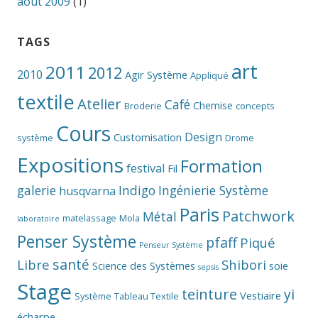
août 2009
(1)
TAGS
art
2011
2012
2010
Agir Système
Appliqué
textile
Atelier
Café
Chemise
Broderie
concepts
Cours
Design
Customisation
système
Drome
Expositions
Formation
festival
Fil
galerie
Indigo
Ingénierie Système
husqvarna
Paris
Patchwork
Métal
matelassage
Mola
laboratoire
Penser Système
pfaff
Piqué
Penseur Système
santé
Libre
Shibori
Science des Systèmes
soie
sepsis
Stage
teinture
yi
Vestiaire
Système
Tableau Textile
écharpe