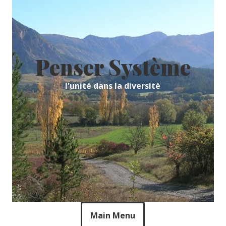
Skip
to
content
Penser Système
l'unité dans la diversité
Main Menu