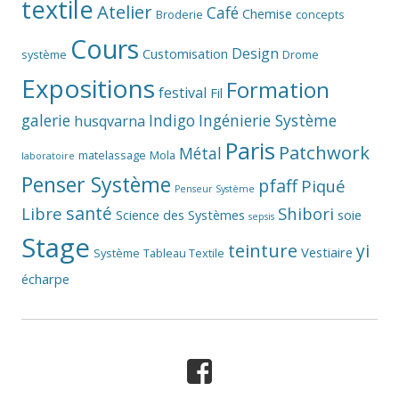
textile
Atelier
Café
Chemise
Broderie
concepts
Cours
Design
Customisation
système
Drome
Expositions
Formation
festival
Fil
galerie
Indigo
Ingénierie Système
husqvarna
Paris
Patchwork
Métal
matelassage
Mola
laboratoire
Penser Système
pfaff
Piqué
Penseur Système
santé
Libre
Shibori
Science des Systèmes
soie
sepsis
Stage
teinture
yi
Vestiaire
Système
Tableau Textile
écharpe
Facebook