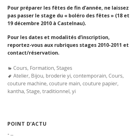
Pour préparer les fêtes de fin d’année, ne laissez
pas passer le stage du « boléro des fêtes » (18 et
19 décembre 2010 à Castelnau).
Pour les dates et modalités d’inscription,
reportez-vous aux rubriques stages 2010-2011 et
contact/réservation.
Categories:
Cours
,
Formation
,
Stages
Tags:
Atelier
,
Bijou
,
broderie yi
,
contemporain
,
Cours
,
couture machine
,
couture main
,
couture papier
,
kantha
,
Stage
,
traditionnel
,
yi
POINT D’ACTU
- ...