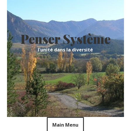
Skip
to
content
Penser Système
l'unité dans la diversité
Main Menu