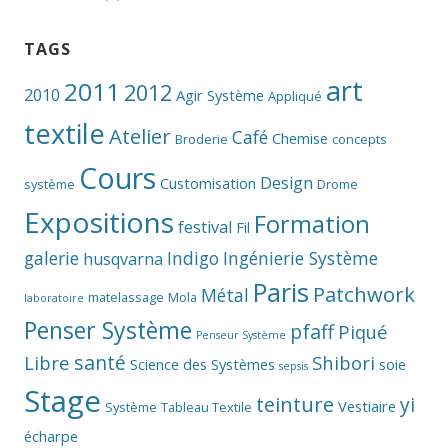
TAGS
art
2011
2012
2010
Agir Système
Appliqué
textile
Atelier
Café
Chemise
Broderie
concepts
Cours
Design
Customisation
système
Drome
Expositions
Formation
festival
Fil
galerie
Indigo
Ingénierie Système
husqvarna
Paris
Patchwork
Métal
matelassage
Mola
laboratoire
Penser Système
pfaff
Piqué
Penseur Système
santé
Libre
Shibori
Science des Systèmes
soie
sepsis
Stage
teinture
yi
Vestiaire
Système
Tableau Textile
écharpe