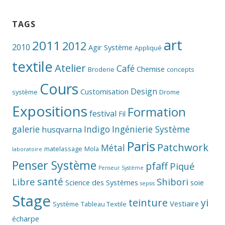
TAGS
art
2011
2012
2010
Agir Système
Appliqué
textile
Atelier
Café
Chemise
Broderie
concepts
Cours
Design
Customisation
système
Drome
Expositions
Formation
festival
Fil
galerie
Indigo
Ingénierie Système
husqvarna
Paris
Patchwork
Métal
matelassage
Mola
laboratoire
Penser Système
pfaff
Piqué
Penseur Système
santé
Libre
Shibori
Science des Systèmes
soie
sepsis
Stage
teinture
yi
Vestiaire
Système
Tableau Textile
écharpe