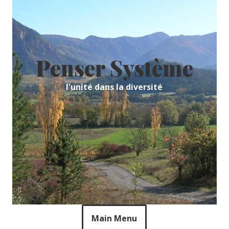
Skip
to
content
Penser Système
l'unité dans la diversité
Main Menu