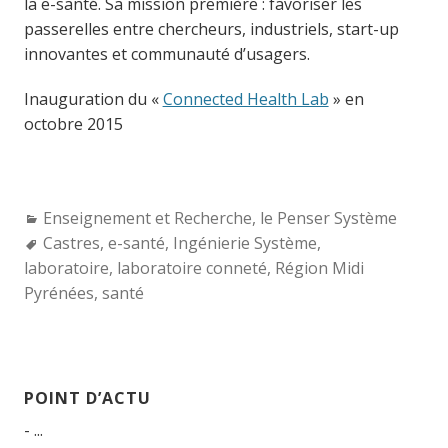
la e-santé. Sa mission première : favoriser les
passerelles entre chercheurs, industriels, start-up
innovantes et communauté d’usagers.
Inauguration du «
Connected Health Lab
» en
octobre 2015
Categories:
Enseignement et Recherche
,
le Penser Système
Tags:
Castres
,
e-santé
,
Ingénierie Système
,
laboratoire
,
laboratoire conneté
,
Région Midi
Pyrénées
,
santé
POINT D’ACTU
- ...