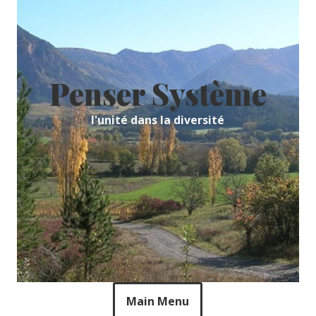
Skip
to
content
Penser Système
l'unité dans la diversité
Main Menu