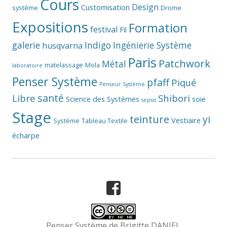
Cours
Design
Customisation
système
Drome
Expositions
Formation
festival
Fil
galerie
Indigo
Ingénierie Système
husqvarna
Paris
Patchwork
Métal
matelassage
Mola
laboratoire
Penser Système
pfaff
Piqué
Penseur Système
santé
Libre
Shibori
Science des Systèmes
soie
sepsis
Stage
teinture
yi
Vestiaire
Système
Tableau Textile
écharpe
Facebook
Penser Système
de
Brigitte DANIEL