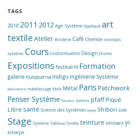
TAGS
art
2011
2012
2010
Agir Système
Appliqué
textile
Atelier
Café
Chemise
Broderie
concepts
Cours
Design
Customisation
système
Drome
Expositions
Formation
festival
Fil
galerie
Indigo
Ingénierie Système
husqvarna
Paris
Patchwork
Métal
matelassage
Mola
laboratoire
Penser Système
pfaff
Piqué
Penseur Système
santé
Libre
Shibori
Science des Systèmes
soie
sepsis
Stage
teinture
yi
Vestiaire
Système
Tableau Textile
écharpe