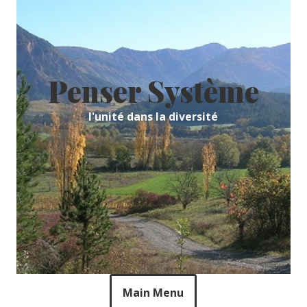
Skip
to
content
Penser Système
l'unité dans la diversité
Main Menu