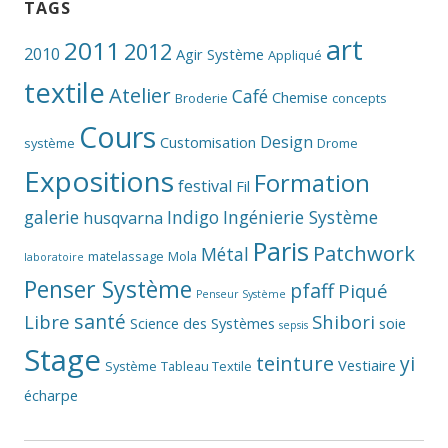
TAGS
art
2011
2012
2010
Agir Système
Appliqué
textile
Atelier
Café
Chemise
Broderie
concepts
Cours
Design
Customisation
système
Drome
Expositions
Formation
festival
Fil
galerie
Indigo
Ingénierie Système
husqvarna
Paris
Patchwork
Métal
matelassage
Mola
laboratoire
Penser Système
pfaff
Piqué
Penseur Système
santé
Libre
Shibori
Science des Systèmes
soie
sepsis
Stage
teinture
yi
Vestiaire
Système
Tableau Textile
écharpe