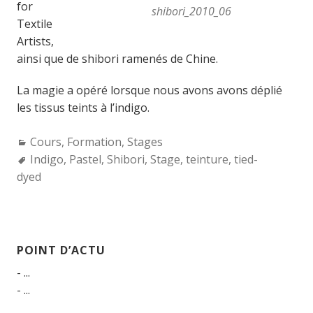
for
shibori_2010_06
Textile
Artists,
ainsi que de shibori ramenés de Chine.
La magie a opéré lorsque nous avons avons déplié
les tissus teints à l’indigo.
Categories:
Cours
,
Formation
,
Stages
Tags:
Indigo
,
Pastel
,
Shibori
,
Stage
,
teinture
,
tied-
dyed
POINT D’ACTU
- ...
- ...