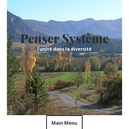
Skip
to
content
Penser Système
l'unité dans la diversité
Main Menu