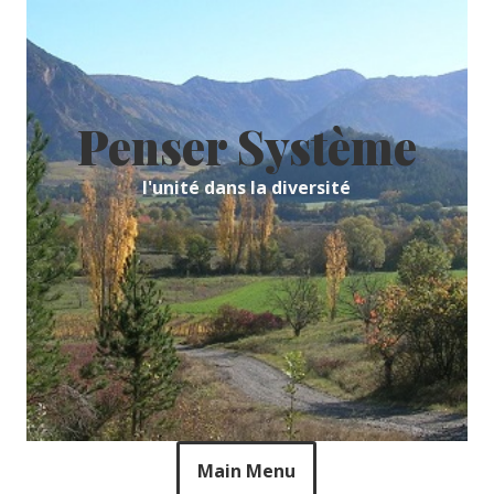
Skip
to
content
Penser Système
l'unité dans la diversité
Main Menu