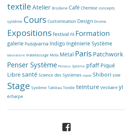
textile
Atelier
Café
Chemise
Broderie
concepts
Cours
Design
Customisation
système
Drome
Expositions
Formation
festival
Fil
galerie
Indigo
Ingénierie Système
husqvarna
Paris
Patchwork
Métal
matelassage
Mola
laboratoire
Penser Système
pfaff
Piqué
Penseur Système
santé
Libre
Shibori
Science des Systèmes
soie
sepsis
Stage
teinture
yi
Vestiaire
Système
Tableau Textile
écharpe
Facebook