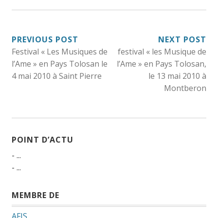
NAVIGATION
PREVIOUS POST
NEXT POST
Festival « Les Musiques de
festival « les Musique de
DE
l’Ame » en Pays Tolosan le
l’Ame » en Pays Tolosan,
L’ARTICLE
4 mai 2010 à Saint Pierre
le 13 mai 2010 à
Montberon
POINT D’ACTU
- ...
- ...
MEMBRE DE
AFIS