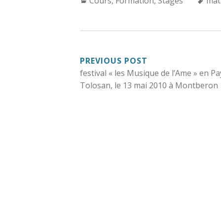
Categories:
Tag
Cours
,
Formation
,
Stages
mat
NAVIGATION
PREVIOUS POST
festival « les Musique de l’Ame » en Pa
DE
Tolosan, le 13 mai 2010 à Montberon
L’ARTICLE