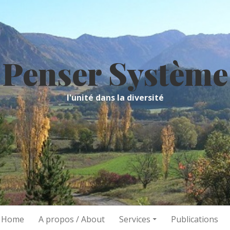
Penser Système
l'unité dans la diversité
/ Home
A propos / About
Services
Publications