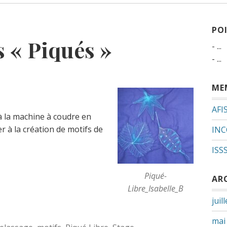
PO
 « Piqués »
- ...
- ...
ME
AFI
à la machine à coudre en
r à la création de motifs de
INC
ISS
Piqué-
AR
Libre_Isabelle_B
juil
mai