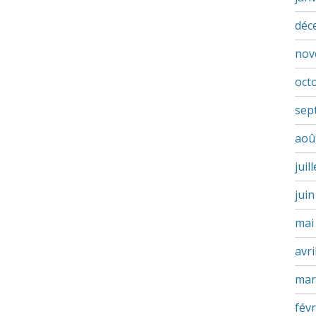
déc
nov
oct
sep
aoû
juil
jui
mai
avri
mar
févr