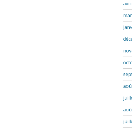
avri
mar
jan
déc
nov
oct
sep
aoû
juil
aoû
juil