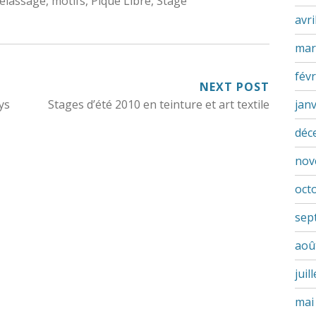
s:
elassage
,
motifs
,
Piqué Libre
,
Stage
avri
mar
févr
NEXT POST
ys
Stages d’été 2010 en teinture et art textile
jan
déc
nov
oct
sep
aoû
juil
mai