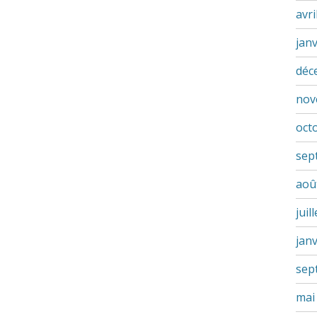
avri
jan
déc
nov
oct
sep
aoû
juil
jan
sep
mai