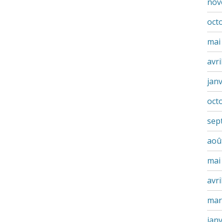
nov
oct
mai
avri
jan
oct
sep
aoû
mai
avri
mar
jan