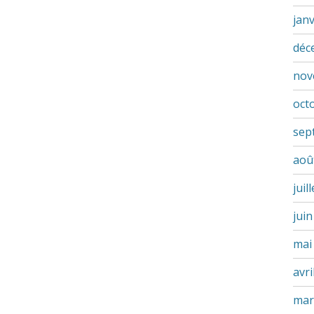
jan
déc
nov
oct
sep
aoû
juil
jui
mai
avri
mar