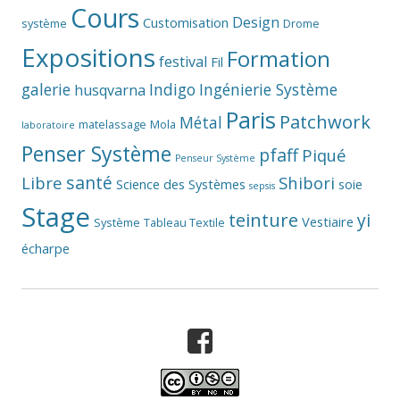
Cours
Design
Customisation
système
Drome
Expositions
Formation
festival
Fil
galerie
Indigo
Ingénierie Système
husqvarna
Paris
Patchwork
Métal
matelassage
Mola
laboratoire
Penser Système
pfaff
Piqué
Penseur Système
santé
Libre
Shibori
Science des Systèmes
soie
sepsis
Stage
teinture
yi
Vestiaire
Système
Tableau Textile
écharpe
Facebook