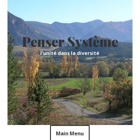
Skip
to
content
Penser Système
l'unité dans la diversité
Main Menu