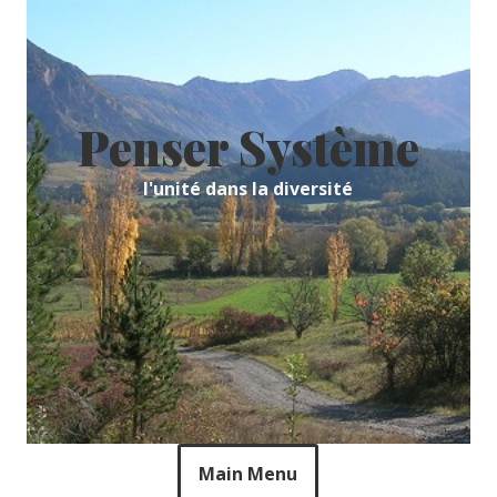
Skip
to
content
Penser Système
l'unité dans la diversité
Main Menu