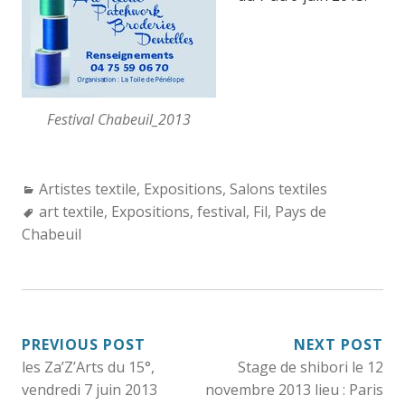
Festival Chabeuil_2013
Categories:
Artistes textile
,
Expositions
,
Salons textiles
Tags:
art textile
,
Expositions
,
festival
,
Fil
,
Pays de
Chabeuil
NAVIGATION
PREVIOUS POST
NEXT POST
les Za’Z’Arts du 15°,
Stage de shibori le 12
DE
vendredi 7 juin 2013
novembre 2013 lieu : Paris