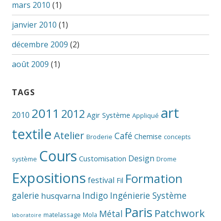
mars 2010
(1)
janvier 2010
(1)
décembre 2009
(2)
août 2009
(1)
TAGS
art
2011
2012
2010
Agir Système
Appliqué
textile
Atelier
Café
Chemise
Broderie
concepts
Cours
Design
Customisation
système
Drome
Expositions
Formation
festival
Fil
galerie
Indigo
Ingénierie Système
husqvarna
Paris
Patchwork
Métal
matelassage
Mola
laboratoire