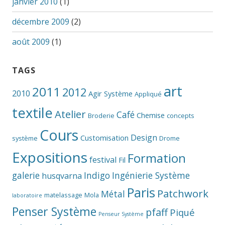
janvier 2010
(1)
décembre 2009
(2)
août 2009
(1)
TAGS
art
2011
2012
2010
Agir Système
Appliqué
textile
Atelier
Café
Chemise
Broderie
concepts
Cours
Design
Customisation
système
Drome
Expositions
Formation
festival
Fil
galerie
Indigo
Ingénierie Système
husqvarna
Paris
Patchwork
Métal
matelassage
Mola
laboratoire
Penser Système
pfaff
Piqué
Penseur Système