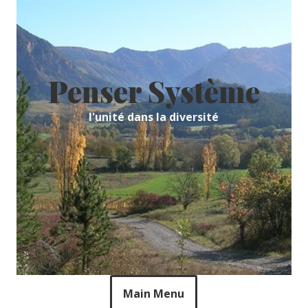
Skip
to
content
Penser Système
l'unité dans la diversité
Main Menu