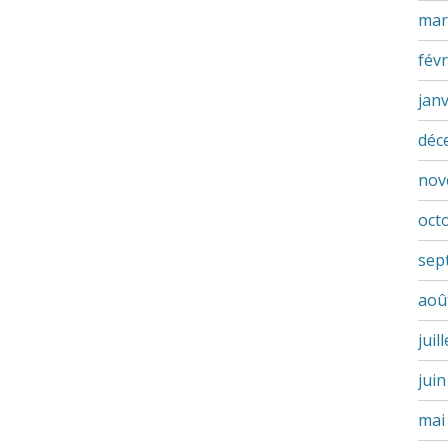
mar
févr
jan
déc
nov
oct
sep
aoû
juil
jui
mai