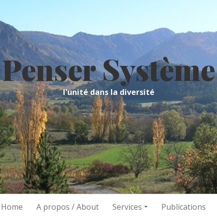
Penser Système
l'unité dans la diversité
/ Home
A propos / About
Services
Publications