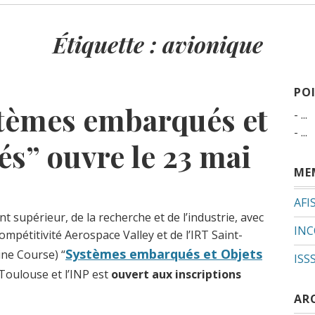
Étiquette :
avionique
PO
tèmes embarqués et
- ...
- ...
és” ouvre le 23 mai
ME
AFI
 supérieur, de la recherche et de l’industrie, avec
INC
mpétitivité Aerospace Valley et de l’IRT Saint-
Systèmes embarqués et Objets
ne Course) “
ISS
 Toulouse et l’INP
est
ouvert aux inscriptions
AR