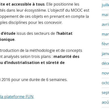
te et accessible à tous
. Elle positionne les
juil
és dans leur écosystème. L’objectif du MOOC est
mai
oppement de ces objets en prenant en compte la
ples disciplines pour les concevoir.
avri
 d’étude
issus des secteurs de l
’habitat
mar
ionique
.
févr
introduction de la méthodologie et de concepts
jan
nt analysés selon trois plans :
maturité des
 d’industrialisation et sûreté de
déc
nov
i 2016 pour une durée de 6 semaines.
oct
sep
 la plateforme FUN
aoû