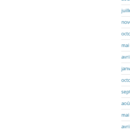
juil
nov
oct
mai
avri
jan
oct
sep
aoû
mai
avri