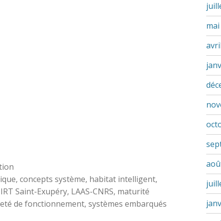
juil
mai
avri
jan
déc
nov
oct
sep
aoû
tion
ique
,
concepts système
,
habitat intelligent
,
juil
,
IRT Saint-Exupéry
,
LAAS-CNRS
,
maturité
jan
eté de fonctionnement
,
systèmes embarqués