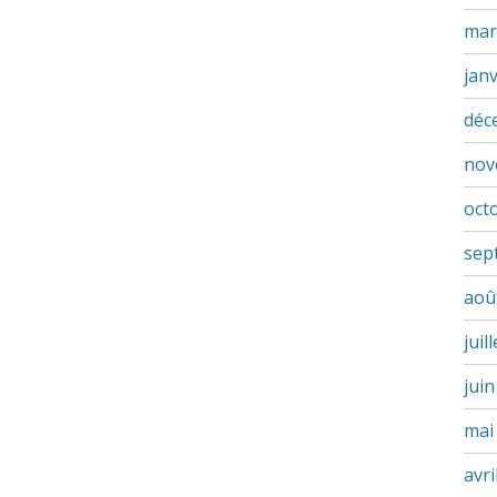
mar
jan
déc
nov
oct
sep
aoû
juil
jui
mai
avri