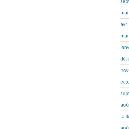
sep
mai
avri
mar
jan
déc
nov
oct
sep
aoû
juil
aoû