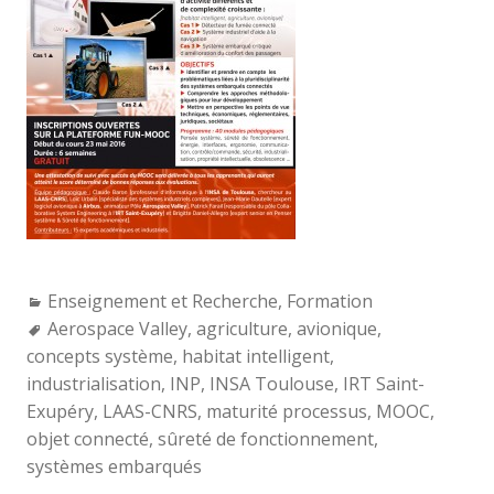
Categories:
Enseignement et Recherche
,
Formation
Tags:
Aerospace Valley
,
agriculture
,
avionique
,
concepts système
,
habitat intelligent
,
industrialisation
,
INP
,
INSA Toulouse
,
IRT Saint-
Exupéry
,
LAAS-CNRS
,
maturité processus
,
MOOC
,
objet connecté
,
sûreté de fonctionnement
,
systèmes embarqués