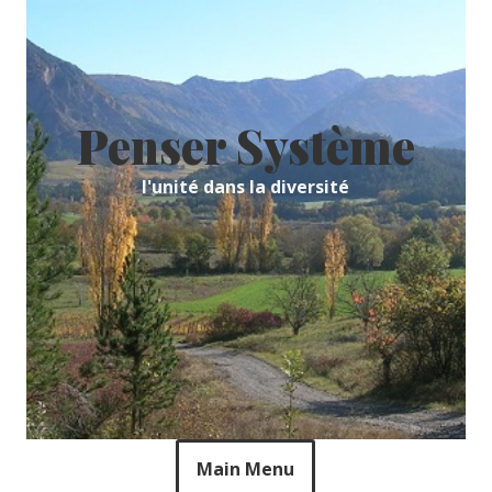
Skip
to
content
Penser Système
l'unité dans la diversité
Main Menu