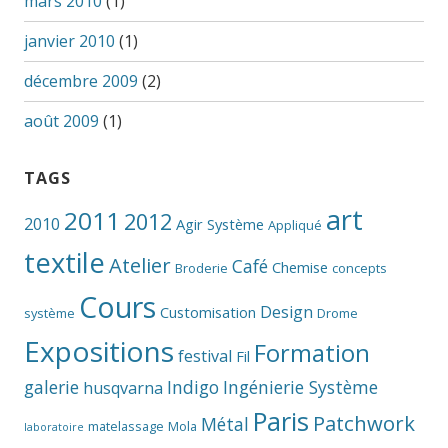
mars 2010
(1)
janvier 2010
(1)
décembre 2009
(2)
août 2009
(1)
TAGS
art
2011
2012
2010
Agir Système
Appliqué
textile
Atelier
Café
Chemise
Broderie
concepts
Cours
Design
Customisation
système
Drome
Expositions
Formation
festival
Fil
galerie
Indigo
Ingénierie Système
husqvarna
Paris
Patchwork
Métal
matelassage
Mola
laboratoire