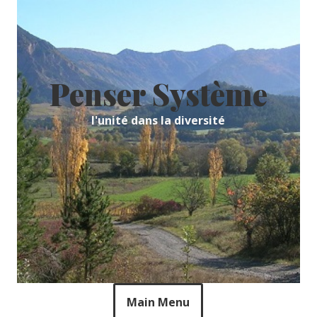
Skip
to
content
Penser Système
l'unité dans la diversité
Main Menu