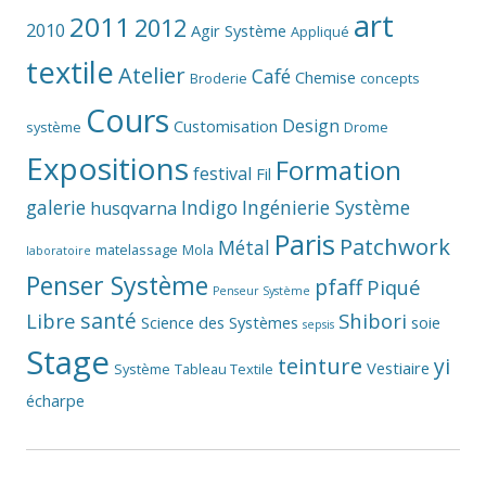
art
2011
2012
2010
Agir Système
Appliqué
textile
Atelier
Café
Chemise
Broderie
concepts
Cours
Design
Customisation
système
Drome
Expositions
Formation
festival
Fil
galerie
Indigo
Ingénierie Système
husqvarna
Paris
Patchwork
Métal
matelassage
Mola
laboratoire
Penser Système
pfaff
Piqué
Penseur Système
santé
Libre
Shibori
Science des Systèmes
soie
sepsis
Stage
teinture
yi
Vestiaire
Système
Tableau Textile
écharpe