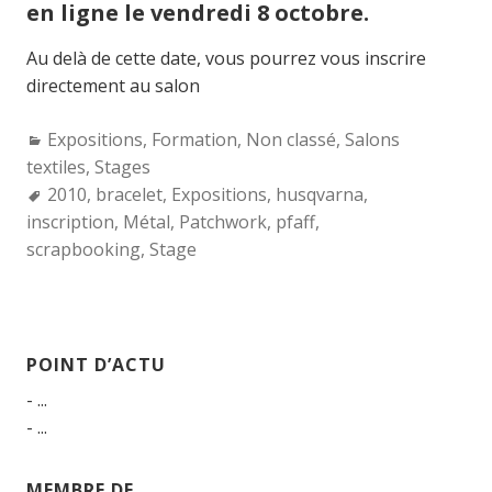
en ligne le vendredi 8 octobre.
Au delà de cette date, vous pourrez vous inscrire
directement au salon
Categories:
Expositions
,
Formation
,
Non classé
,
Salons
textiles
,
Stages
Tags:
2010
,
bracelet
,
Expositions
,
husqvarna
,
inscription
,
Métal
,
Patchwork
,
pfaff
,
scrapbooking
,
Stage
POINT D’ACTU
- ...
- ...
MEMBRE DE