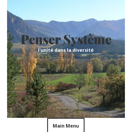
Skip
to
content
Penser Système
l'unité dans la diversité
Main Menu